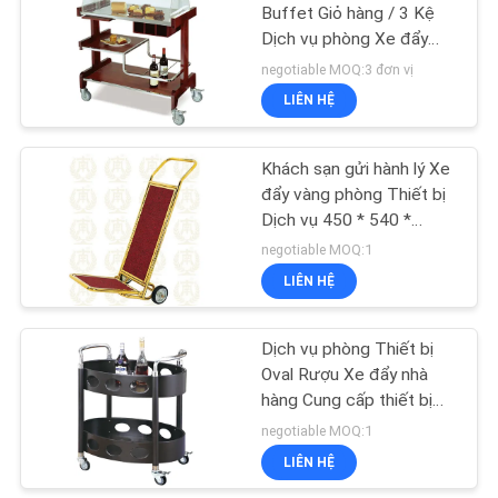
ĐỒ
Buffet Giỏ hàng / 3 Kệ
Dịch vụ phòng Xe đẩy
TRANG
Bảng Top
negotiable MOQ:3 đơn vị
WEB
LIÊN HỆ
PRIVACY
Khách sạn gửi hành lý Xe
POLICY
đẩy vàng phòng Thiết bị
Dịch vụ 450 * 540 *
1200mm
negotiable MOQ:1
LIÊN HỆ
Dịch vụ phòng Thiết bị
Oval Rượu Xe đẩy nhà
hàng Cung cấp thiết bị
cho nhà hàng
negotiable MOQ:1
LIÊN HỆ