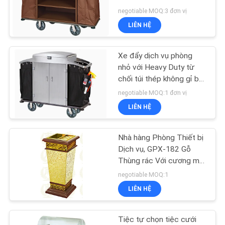
HỆ
lanh nặng
negotiable MOQ:3 đơn vị
CHÚNG
LIÊN HỆ
TÔI
Xe đẩy dịch vụ phòng
TIN
nhỏ với Heavy Duty từ
chối túi thép không gỉ bột
TỨC
- Epoxy kết thúc
negotiable MOQ:1 đơn vị
LIÊN HỆ
CÁC
TRƯỜNG
Nhà hàng Phòng Thiết bị
HỢP
Dịch vụ, GPX-182 Gỗ
Thùng rác Với cương mô
phỏng
negotiable MOQ:1
VR
LIÊN HỆ
SƠ
Tiệc tự chọn tiệc cưới