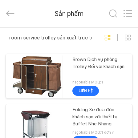
-
2026
Guangzhou
Sản phẩm
IMO
Catering
equipments
limited.
TRANG
All
Rights
room service trolley sản xuất trực tuyến
Reserved.
CHỦ
Brown Dịch vụ phòng
CÁC
Trolley Đối với khách sạn
SẢN
PHẨM
negotiable MOQ:1
LIÊN HỆ
VIDEO
Folding Xe đưa đón
khách sạn với thiết bị
VỀ
Buffet Nhẹ Nhàng
CHÚNG
negotiable MOQ:1 đơn vị