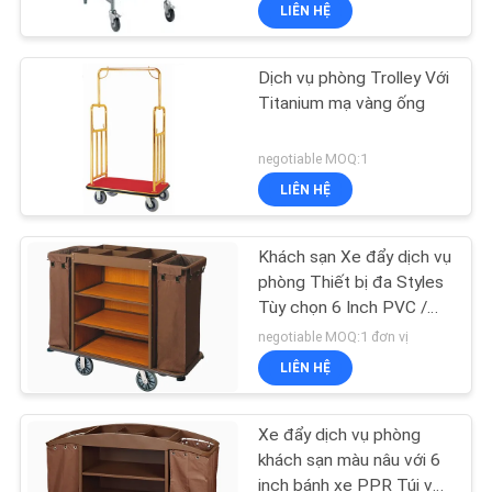
LIÊN HỆ
TÔI
Dịch vụ phòng Trolley Với
THAM
Titanium mạ vàng ống
QUAN
NHÀ
negotiable MOQ:1
LIÊN HỆ
MÁY
Khách sạn Xe đẩy dịch vụ
KIỂM
phòng Thiết bị đa Styles
SOÁT
Tùy chọn 6 Inch PVC /
PPR Wheels
negotiable MOQ:1 đơn vị
CHẤT
LIÊN HỆ
LƯỢNG
Xe đẩy dịch vụ phòng
LIÊN
khách sạn màu nâu với 6
inch bánh xe PPR Túi vải