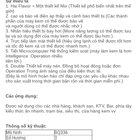
Sự miêu tả
1. Hai Flavor + Một thiết kế Mix (Thiết kế phổ biến nhất trên thế
giới)
2. cao và bảo vệ điện áp thấp và cảnh báo thiết bị (Các thành
phần của máy kem có thể được bảo vệ
và người dùng có thể được nhắc nhở.)
3. Nhãn hiệu thiết bị bay hơi (More năng lượng có thể được lưu
lại và sử dụng đời của máy kem có thể được lâu hơn.)
4. Trực tiếp làm mát thiết kế (hiệu ứng lạnh có thể được tốt hơn
và tốc độ kem xả có thể được nhanh hơn.)
5. Tiết Microcomputer Hệ thống kiểm soát (máy làm kem là hơn
Intelligence .Operation nhiều
tiện lợi.)
6. Double Thiết kế máy nén.
Đồng bộ hoạt động hoặc đơn
Operation Trong ánh sáng của điều kiện thực tế.
(Đây là mô hình hoàn hảo chỉ đáp ứng các yêu cầu khác nhau
cho sản xuất trong thời gian bận rộn và thời gian miễn phí.)
Các ứng dụng:
Được sử dụng cho các nhà hàng, khách sạn, KTV, Bar, phía tây
kiểu thức ăn nhanh, trạm bia, siêu thị, cửa hàng kem vv
Thông số kỹ thuật:
Mô hình
BQ336
Số Hương
3