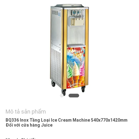
HỆ
CHÚNG
TÔI
TIN
TỨC
CÁC
TRƯỜNG
HỢP
VR
Mô tả sản phẩm
BQ336 Inox Tầng Loại Ice Cream Machine 540x770x1420mm
Đối với cửa hàng Juice
SƠ