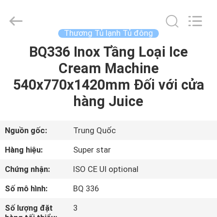
-
2026
Guangzhou
IMO
Catering
Thương Tủ lạnh Tủ đông
equipments
limited.
BQ336 Inox Tầng Loại Ice
TRANG
All
Rights
Reserved.
Cream Machine
CHỦ
540x770x1420mm Đối với cửa
CÁC
hàng Juice
SẢN
PHẨM
Nguồn gốc:
Trung Quốc
Hàng hiệu:
Super star
VIDEO
Chứng nhận:
ISO CE Ul optional
Số mô hình:
BQ 336
VỀ
CHÚNG
Số lượng đặt
3