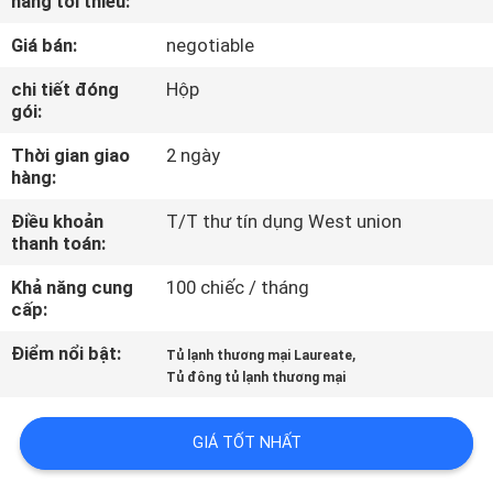
hàng tối thiểu:
TÔI
Giá bán:
negotiable
THAM
chi tiết đóng
Hộp
gói:
QUAN
Thời gian giao
2 ngày
NHÀ
hàng:
MÁY
Điều khoản
T/T thư tín dụng West union
thanh toán:
KIỂM
Khả năng cung
100 chiếc / tháng
SOÁT
cấp:
CHẤT
Điểm nổi bật:
,
Tủ lạnh thương mại Laureate
LƯỢNG
Tủ đông tủ lạnh thương mại
GIÁ TỐT NHẤT
LIÊN