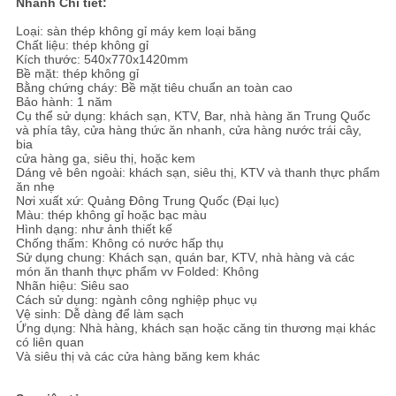
Nhanh Chi tiết:
ĐỒ
Loại: sàn thép không gỉ máy kem loại băng
TRANG
Chất liệu: thép không gỉ
Kích thước: 540x770x1420mm
WEB
Bề mặt: thép không gỉ
Bằng chứng cháy: Bề mặt tiêu chuẩn an toàn cao
Bảo hành: 1 năm
Cụ thể sử dụng: khách sạn, KTV, Bar, nhà hàng ăn Trung Quốc
PRIVACY
và phía tây, cửa hàng thức ăn nhanh, cửa hàng nước trái cây,
bia
POLICY
cửa hàng ga, siêu thị, hoặc kem
Dáng vẻ bên ngoài: khách sạn, siêu thị, KTV và thanh thực phẩm
ăn nhẹ
Nơi xuất xứ: Quảng Đông Trung Quốc (Đại lục)
Màu: thép không gỉ hoặc bạc màu
Hình dạng: như ảnh thiết kế
Chống thấm: Không có nước hấp thụ
Sử dụng chung: Khách sạn, quán bar, KTV, nhà hàng và các
món ăn thanh thực phẩm vv Folded: Không
Nhãn hiệu: Siêu sao
Cách sử dụng: ngành công nghiệp phục vụ
Vệ sinh: Dễ dàng để làm sạch
Ứng dụng: Nhà hàng, khách sạn hoặc căng tin thương mại khác
có liên quan
Và siêu thị và các cửa hàng băng kem khác