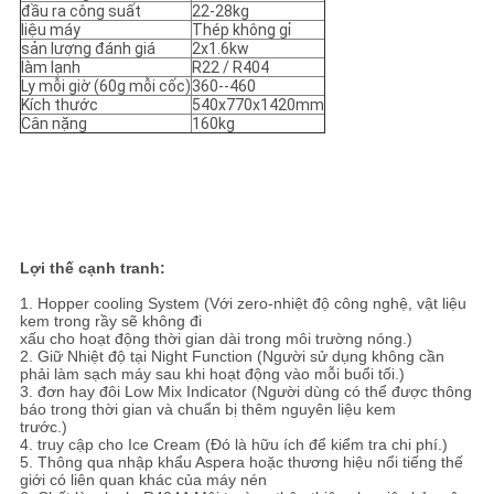
đầu ra công suất
22-28kg
liệu máy
Thép không gỉ
sản lượng đánh giá
2x1.6kw
làm lạnh
R22 / R404
Ly mỗi giờ (60g mỗi cốc)
360--460
Kích thước
540x770x1420mm
Cân nặng
160kg
Lợi thế cạnh tranh:
1. Hopper cooling System (Với zero-nhiệt độ công nghệ, vật liệu
kem trong rầy sẽ không đi
xấu cho hoạt động thời gian dài trong môi trường nóng.)
2. Giữ Nhiệt độ tại Night Function (Người sử dụng không cần
phải làm sạch máy sau khi hoạt động vào mỗi buổi tối.)
3. đơn hay đôi Low Mix Indicator (Người dùng có thể được thông
báo trong thời gian và chuẩn bị thêm nguyên liệu kem
trước.)
4. truy cập cho Ice Cream (Đó là hữu ích để kiểm tra chi phí.)
5. Thông qua nhập khẩu Aspera hoặc thương hiệu nổi tiếng thế
giới có liên quan khác của máy nén