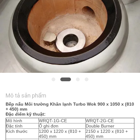
HỆ
CHÚNG
TÔI
TIN
TỨC
CÁC
TRƯỜNG
HỢP
Mô tả sản phẩm
Bếp nấu Môi trường Khăn lạnh Turbo Wok 900 x 1050 x (810
+ 450) mm
VR
Đặc điểm kỹ thuật:
Mô hình
WRQT-1G-CE
WRQT-2G-CE
Đặc tính
Ổ ghi đơn
Double Burner
SƠ
Kích thước
1200 x 1220 x (810 +
2150 x 1220 x (810 +
450) mm
450) mm