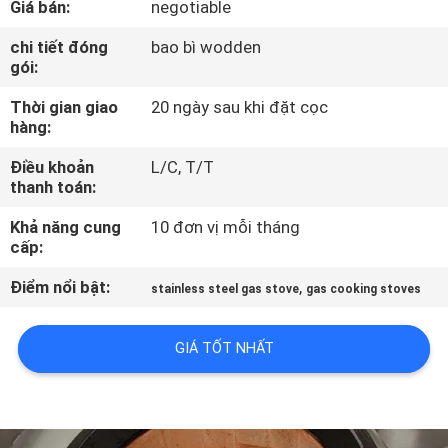
Giá bán:
negotiable
TÔI
chi tiết đóng
bao bì wodden
gói:
THAM
Thời gian giao
20 ngày sau khi đặt cọc
QUAN
hàng:
NHÀ
Điều khoản
L/C, T/T
MÁY
thanh toán:
Khả năng cung
10 đơn vị mỗi tháng
KIỂM
cấp:
SOÁT
Điểm nổi bật:
,
stainless steel gas stove
gas cooking stoves
CHẤT
LƯỢNG
GIÁ TỐT NHẤT
LIÊN