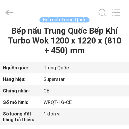
-
2026
Guangzhou
IMO
Catering
Bếp nấu Trung Quốc
equipments
limited.
Bếp nấu Trung Quốc Bếp Khí
TRANG
All
Rights
Reserved.
Turbo Wok 1200 x 1220 x (810
CHỦ
+ 450) mm
CÁC
SẢN
Nguồn gốc:
Trung Quốc
PHẨM
Hàng hiệu:
Superstar
Chứng nhận:
CE
VIDEO
Số mô hình:
WRQT-1G-CE
VỀ
Số lượng đặt
1 đơn vị
hàng tối thiểu:
CHÚNG