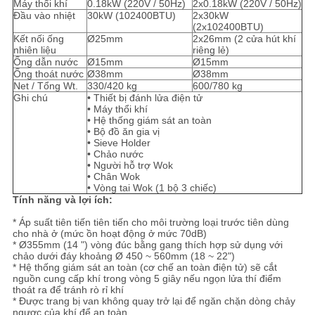
ĐỒ
Máy thổi khí
0.18kW (220V / 50Hz)
2x0.18kW (220V / 50Hz)
Đầu vào nhiệt
30kW (102400BTU)
2x30kW
TRANG
(2x102400BTU)
Kết nối ống
Ø25mm
2x26mm (2 cửa hút khí
nhiên liệu
riêng lẻ)
WEB
Ống dẫn nước
Ø15mm
Ø15mm
Ống thoát nước
Ø38mm
Ø38mm
Net / Tổng Wt.
330/420 kg
600/780 kg
PRIVACY
Ghi chú
• Thiết bị đánh lửa điện tử
• Máy thổi khí
POLICY
• Hệ thống giám sát an toàn
• Bộ đồ ăn gia vị
• Sieve Holder
• Chảo nước
• Người hỗ trợ Wok
• Chân Wok
• Vòng tai Wok (1 bộ 3 chiếc)
Tính năng và lợi ích:
* Áp suất tiên tiến tiên tiến cho môi trường loại trước tiên dùng
cho nhà ở (mức ồn hoạt động ở mức 70dB)
* Ø355mm (14 ") vòng đúc bằng gang thích hợp sử dụng với
chảo dưới đáy khoảng Ø 450 ~ 560mm (18 ~ 22")
* Hệ thống giám sát an toàn (cơ chế an toàn điện tử) sẽ cắt
nguồn cung cấp khí trong vòng 5 giây nếu ngọn lửa thí điểm
thoát ra để tránh rò rỉ khí
* Được trang bị van không quay trở lại để ngăn chặn dòng chảy
ngược của khí để an toàn