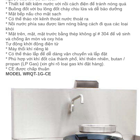
* Thiết kế tiết kiệm nước với nồi cách điện để tránh nóng quá
* Buồng đốt với bu lông đốt cháy chịu lửa và dễ bảo dưỡng
* Mặt bếp nấu cho mặt sạch
* Có thể tháo rời kênh thoát nước thoát ra
* Nồi nước phía sau được làm nóng bằng cách đi qua các loại
khói
* Mặt trên, mặt, mặt trước bằng thép không gỉ # 304 để vệ sinh
và chống ăn mòn và oxy hóa
Tự động khởi động điện tử
* Máy thổi khí riêng lẻ
* Có thể tháo lắp để dễ dàng vận chuyển và lắp đặt
* Phù hợp với khí đốt của thành phố, khí thiên nhiên, butan /
propan (LP Gas) (xin ghi rõ loại gas khi đặt hàng).
* CE được chấp thuận
MODEL WRQT-1G-CE