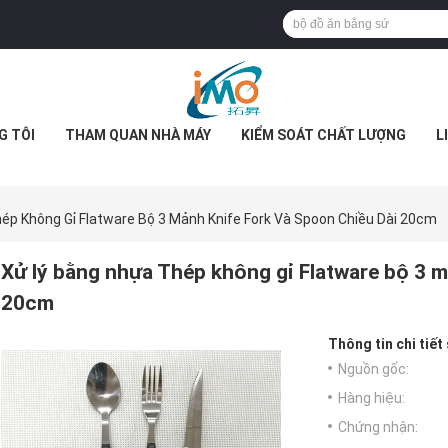
G TÔI
THAM QUAN NHÀ MÁY
KIỂM SOÁT CHẤT LƯỢNG
L
ép Không Gỉ Flatware Bộ 3 Mảnh Knife Fork Và Spoon Chiều Dài 20cm
Xử lý bằng nhựa Thép không gỉ Flatware bộ 3 m
20cm
Thông tin chi tiết
Nguồn gốc:
Hàng hiệu:
Chứng nhận: