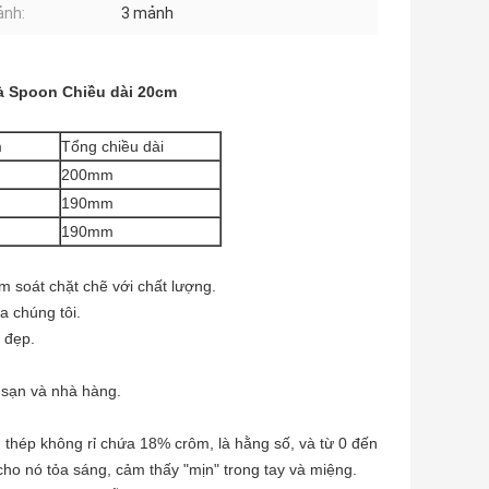
ảnh:
3 mảnh
và Spoon Chiều dài 20cm
m
Tổng chiều dài
200mm
190mm
190mm
ểm soát chặt chẽ với chất lượng.
a chúng tôi.
 đẹp.
 sạn và nhà hàng.
 thép không rỉ chứa 18% crôm, là hằng số, và từ 0 đến
cho nó tỏa sáng, cảm thấy "mịn" trong tay và miệng.