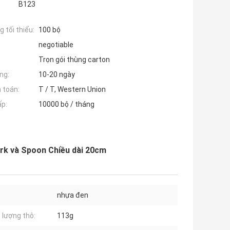
B123
 tối thiểu:
100 bộ
negotiable
Trọn gói thùng carton
ng:
10-20 ngày
 toán:
T / T, Western Union
ấp:
10000 bộ / tháng
ork và Spoon Chiều dài 20cm
nhựa đen
 lượng thô:
113g