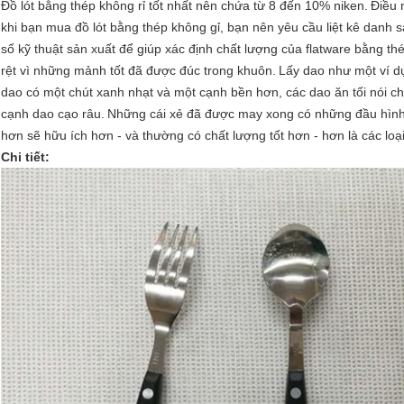
Đồ lót bằng thép không rỉ tốt nhất nên chứa từ 8 đến 10% niken.
Điều 
khi bạn mua đồ lót bằng thép không gỉ, bạn nên yêu cầu liệt kê danh 
số kỹ thuật sản xuất để giúp xác định chất lượng của flatware bằng th
rệt vì những mảnh tốt đã được đúc trong khuôn.
Lấy dao như một ví d
dao có một chút xanh nhạt và một cạnh bền hơn, các dao ăn tối nói c
cạnh dao cạo râu.
Những cái xẻ đã được may xong có những đầu hình 
hơn sẽ hữu ích hơn - và thường có chất lượng tốt hơn - hơn là các loạ
Chi tiết: