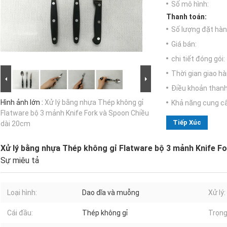
Số mô hình:
Thanh toán:
Số lượng đặt hàng
Giá bán:
chi tiết đóng gói:
Thời gian giao hà
Điều khoản thanh
Hình ảnh lớn :
Xử lý bằng nhựa Thép không gỉ
Khả năng cung c
Flatware bộ 3 mảnh Knife Fork và Spoon Chiều
Tiếp Xúc
dài 20cm
Xử lý bằng nhựa Thép không gỉ Flatware bộ 3 mảnh Knife F
Sự miêu tả
Loại hình:
Dao dĩa và muỗng
Xử lý:
Cái đầu:
Thép không gỉ
Trọng