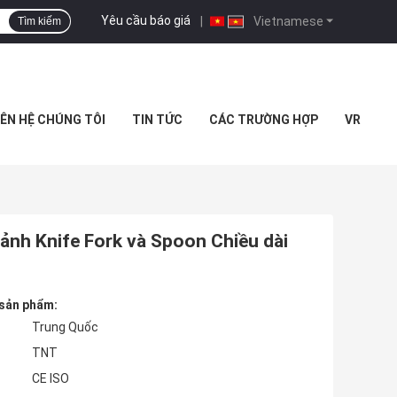
Yêu cầu báo giá
|
Vietnamese
Tìm kiếm
IÊN HỆ CHÚNG TÔI
TIN TỨC
CÁC TRƯỜNG HỢP
VR
ảnh Knife Fork và Spoon Chiều dài
 sản phẩm:
Trung Quốc
TNT
CE ISO