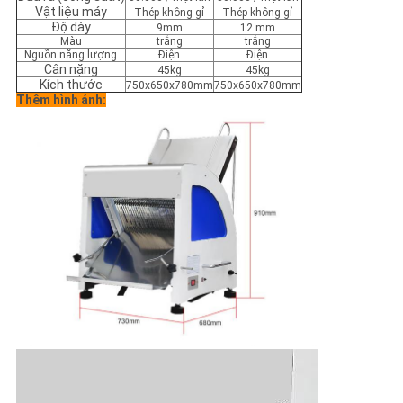
ĐỒ
Vật liệu máy
Thép không gỉ
Thép không gỉ
Độ dày
9mm
12 mm
TRANG
Màu
trắng
trắng
Nguồn năng lượng
Điện
Điện
WEB
Cân nặng
45kg
45kg
Kích thước
750x650x780mm
750x650x780mm
Thêm hình ảnh:
PRIVACY
POLICY