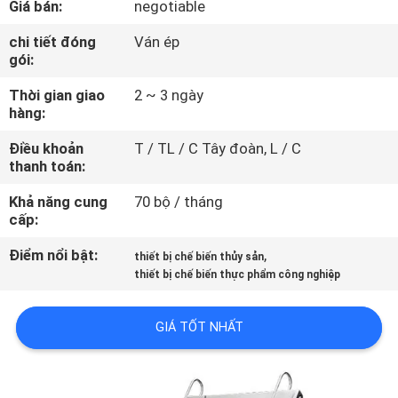
Giá bán:
negotiable
TÔI
chi tiết đóng
Ván ép
gói:
THAM
Thời gian giao
2 ~ 3 ngày
QUAN
hàng:
NHÀ
Điều khoản
T / TL / C Tây đoàn, L / C
MÁY
thanh toán:
Khả năng cung
70 bộ / tháng
KIỂM
cấp:
SOÁT
Điểm nổi bật:
,
thiết bị chế biến thủy sản
CHẤT
thiết bị chế biến thực phẩm công nghiệp
LƯỢNG
GIÁ TỐT NHẤT
LIÊN