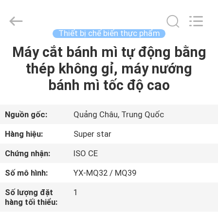
-
2026
Guangzhou
IMO
Catering
Thiết bị chế biến thực phẩm
equipments
limited.
Máy cắt bánh mì tự động bằng
TRANG
All
Rights
Reserved.
thép không gỉ, máy nướng
CHỦ
bánh mì tốc độ cao
CÁC
SẢN
Nguồn gốc:
Quảng Châu, Trung Quốc
PHẨM
Hàng hiệu:
Super star
Chứng nhận:
ISO CE
VIDEO
Số mô hình:
YX-MQ32 / MQ39
VỀ
Số lượng đặt
1
hàng tối thiểu:
CHÚNG