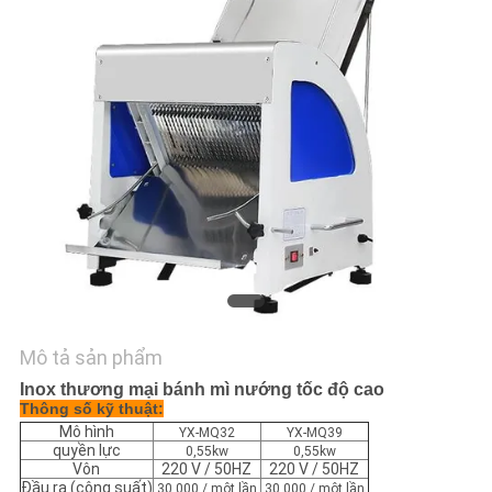
HỆ
CHÚNG
TÔI
TIN
TỨC
CÁC
TRƯỜNG
HỢP
Mô tả sản phẩm
VR
Inox thương mại bánh mì nướng tốc độ cao
Thông số kỹ thuật:
Mô hình
YX-MQ32
YX-MQ39
quyền lực
0,55kw
0,55kw
SƠ
Vôn
220 V / 50HZ
220 V / 50HZ
Đầu ra (công suất)
30.000 / một lần
30.000 / một lần