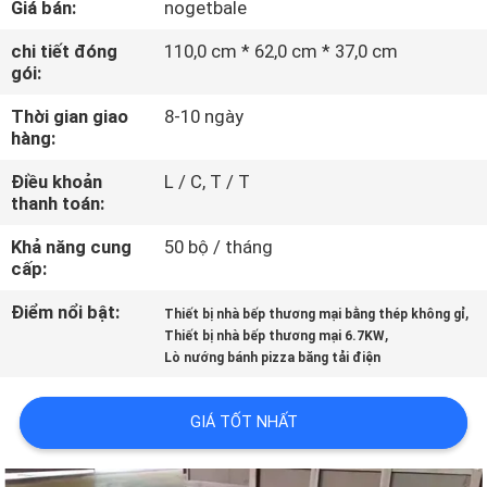
Giá bán:
nogetbale
TÔI
chi tiết đóng
110,0 cm * 62,0 cm * 37,0 cm
gói:
THAM
Thời gian giao
8-10 ngày
QUAN
hàng:
NHÀ
Điều khoản
L / C, T / T
MÁY
thanh toán:
Khả năng cung
50 bộ / tháng
KIỂM
cấp:
SOÁT
Điểm nổi bật:
,
Thiết bị nhà bếp thương mại bằng thép không gỉ
,
CHẤT
Thiết bị nhà bếp thương mại 6.7KW
Lò nướng bánh pizza băng tải điện
LƯỢNG
GIÁ TỐT NHẤT
LIÊN