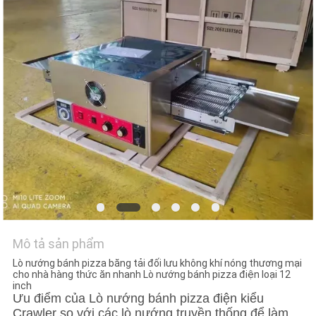
HỆ
CHÚNG
TÔI
TIN
TỨC
CÁC
TRƯỜNG
HỢP
Mô tả sản phẩm
VR
Lò nướng bánh pizza băng tải đối lưu không khí nóng thương mại
cho nhà hàng thức ăn nhanh Lò nướng bánh pizza điện loại 12
inch
SƠ
Ưu điểm của Lò nướng bánh pizza điện kiểu
Crawler so với các lò nướng truyền thống để làm