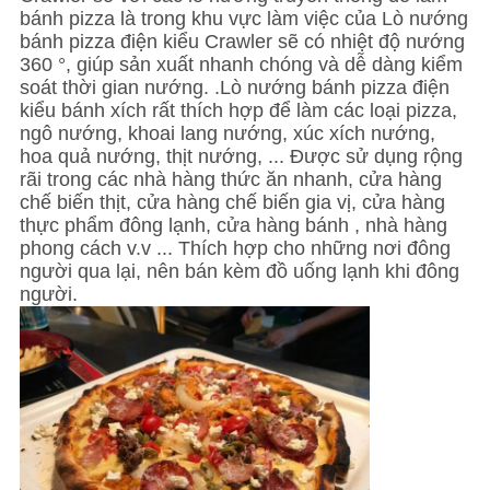
ĐỒ
bánh pizza là trong khu vực làm việc của Lò nướng
bánh pizza điện kiểu Crawler sẽ có nhiệt độ nướng
TRANG
360 °, giúp sản xuất nhanh chóng và dễ dàng kiểm
WEB
soát thời gian nướng. .Lò nướng bánh pizza điện
kiểu bánh xích
rất thích hợp để làm các loại pizza,
ngô nướng, khoai lang nướng, xúc xích nướng,
PRIVACY
hoa quả nướng, thịt nướng, ... Được sử dụng rộng
rãi trong các nhà hàng thức ăn nhanh, cửa hàng
POLICY
chế biến thịt, cửa hàng chế biến gia vị, cửa hàng
thực phẩm đông lạnh, cửa hàng bánh , nhà hàng
phong cách v.v ... Thích hợp cho những nơi đông
người qua lại, nên bán kèm đồ uống lạnh khi đông
người.