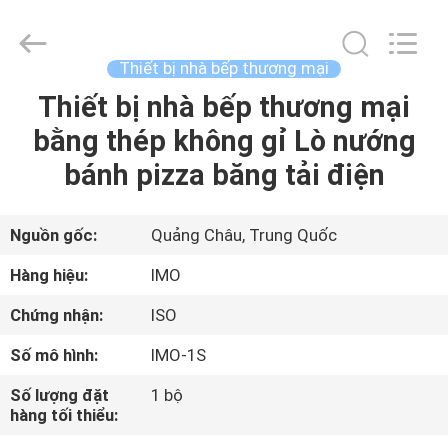
-
2026
Guangzhou
IMO
Catering
Thiết bị nhà bếp thương mại
equipments
limited.
Thiết bị nhà bếp thương mại
TRANG
All
Rights
Reserved.
bằng thép không gỉ Lò nướng
CHỦ
bánh pizza băng tải điện
CÁC
SẢN
Nguồn gốc:
Quảng Châu, Trung Quốc
PHẨM
Hàng hiệu:
IMO
Chứng nhận:
ISO
VIDEO
Số mô hình:
IMO-1S
VỀ
Số lượng đặt
1 bộ
hàng tối thiểu:
CHÚNG