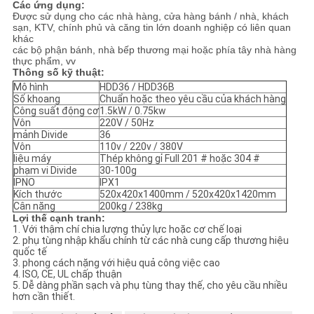
Các ứng dụng:
Được sử dụng cho các nhà hàng, cửa hàng bánh / nhà, khách
sạn, KTV, chính phủ và căng tin lớn doanh nghiệp có liên quan
khác
các bộ phận bánh, nhà bếp thương mại hoặc phía tây nhà hàng
thực phẩm, vv
Thông số kỹ thuật:
Mô hình
HDD36 / HDD36B
Số khoang
Chuẩn hoặc theo yêu cầu của khách hàng
Công suất động cơ
1.5kW / 0.75kw
Vôn
220V / 50Hz
mảnh Divide
36
Vôn
110v / 220v / 380V
liệu máy
Thép không gỉ Full 201 # hoặc 304 #
phạm vi Divide
30-100g
IPNO
IPX1
Kích thước
520x420x1400mm / 520x420x1420mm
Cân nặng
200kg / 238kg
Lợi thế cạnh tranh:
1. Với thậm chí chia lượng thủy lực hoặc cơ chế loại
2. phụ tùng nhập khẩu chính từ các nhà cung cấp thương hiệu
quốc tế
3. phong cách nặng với hiệu quả công việc cao
4. ISO, CE, UL chấp thuận
5. Dễ dàng phần sạch và phụ tùng thay thế, cho yêu cầu nhiều
hơn cần thiết.