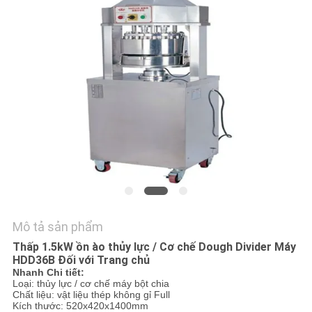
HỆ
CHÚNG
TÔI
TIN
TỨC
CÁC
TRƯỜNG
HỢP
Mô tả sản phẩm
Thấp 1.5kW ồn ào thủy lực / Cơ chế Dough Divider Máy
VR
HDD36B Đối với Trang chủ
Nhanh Chi tiết:
Loại: thủy lực / cơ chế máy bột chia
SƠ
Chất liệu: vật liệu thép không gỉ Full
Kích thước: 520x420x1400mm