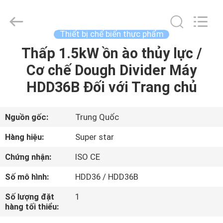
-
2026
Guangzhou
IMO
Catering
Thiết bị chế biến thực phẩm
equipments
limited.
Thấp 1.5kW ồn ào thủy lực /
TRANG
All
Rights
Reserved.
Cơ chế Dough Divider Máy
CHỦ
HDD36B Đối với Trang chủ
CÁC
SẢN
Nguồn gốc:
Trung Quốc
PHẨM
Hàng hiệu:
Super star
Chứng nhận:
ISO CE
VIDEO
Số mô hình:
HDD36 / HDD36B
VỀ
Số lượng đặt
1
hàng tối thiểu:
CHÚNG