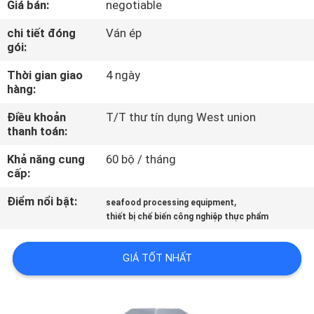
Giá bán:
negotiable
TÔI
chi tiết đóng
Ván ép
gói:
THAM
Thời gian giao
4 ngày
QUAN
hàng:
NHÀ
Điều khoản
T/T thư tín dụng West union
MÁY
thanh toán:
Khả năng cung
60 bộ / tháng
KIỂM
cấp:
SOÁT
Điểm nổi bật:
,
seafood processing equipment
CHẤT
thiết bị chế biến công nghiệp thực phẩm
LƯỢNG
GIÁ TỐT NHẤT
LIÊN