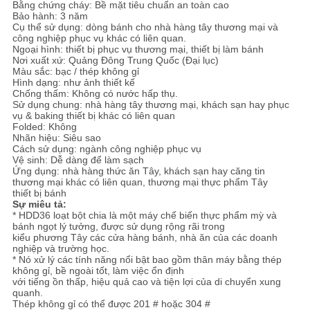
ĐỒ
Bằng chứng cháy: Bề mặt tiêu chuẩn an toàn cao
Bảo hành: 3 năm
TRANG
Cụ thể sử dụng: dòng bánh cho nhà hàng tây thương mại và
công nghiệp phục vụ khác có liên quan.
Ngoại hình: thiết bị phục vụ thương mại, thiết bị làm bánh
WEB
Nơi xuất xứ: Quảng Đông Trung Quốc (Đại lục)
Màu sắc: bạc / thép không gỉ
Hình dạng: như ảnh thiết kế
Chống thấm: Không có nước hấp thụ.
PRIVACY
Sử dụng chung: nhà hàng tây thương mại, khách sạn hay phục
vụ & baking thiết bị khác có liên quan
POLICY
Folded: Không
Nhãn hiệu: Siêu sao
Cách sử dụng: ngành công nghiệp phục vụ
Vệ sinh: Dễ dàng để làm sạch
Ứng dụng: nhà hàng thức ăn Tây, khách sạn hay căng tin
thương mại khác có liên quan, thương mại thực phẩm Tây
thiết bị bánh
Sự miêu tả:
* HDD36 loạt bột chia là một máy chế biến thực phẩm mỳ và
bánh ngọt lý tưởng, được sử dụng rộng rãi trong
kiểu phương Tây các cửa hàng bánh, nhà ăn của các doanh
nghiệp và trường học.
* Nó xử lý các tính năng nổi bật bao gồm thân máy bằng thép
không gỉ, bề ngoài tốt, làm việc ổn định
với tiếng ồn thấp, hiệu quả cao và tiện lợi của di chuyển xung
quanh.
Thép không gỉ có thể được 201 # hoặc 304 #