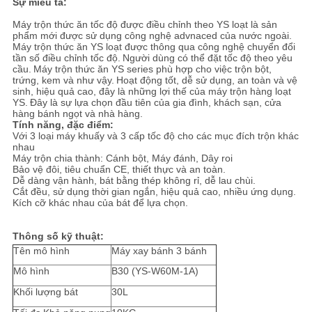
Sự miêu tả:
ĐỒ
Máy trộn thức ăn tốc độ được điều chỉnh theo YS loạt là sản
TRANG
phẩm mới được sử dụng công nghệ advnaced của nước ngoài.
Máy trộn thức ăn YS loạt được thông qua công nghệ chuyển đổi
WEB
tần số điều chỉnh tốc độ.
Người dùng có thể đặt tốc độ theo yêu
cầu.
Máy trộn thức ăn YS series phù hợp cho việc trộn bột,
trứng, kem và như vậy.
Hoạt động tốt, dễ sử dụng, an toàn và vệ
sinh, hiệu quả cao, đây là những lợi thế của máy trộn hàng loạt
PRIVACY
YS.
Đây là sự lựa chọn đầu tiên của gia đình, khách sạn, cửa
hàng bánh ngọt và nhà hàng.
POLICY
Tính năng, đặc điểm:
Với 3 loại máy khuấy và 3 cấp tốc độ cho các mục đích trộn khác
nhau
Máy trộn chia thành: Cánh bột, Máy đánh, Dây roi
Bảo vệ đôi, tiêu chuẩn CE, thiết thực và an toàn.
Dễ dàng vận hành, bát bằng thép không rỉ, dễ lau chùi.
Cắt đều, sử dụng thời gian ngắn, hiệu quả cao, nhiều ứng dụng.
Kích cỡ khác nhau của bát để lựa chọn.
Thông số kỹ thuật:
Tên mô hình
Máy xay bánh 3 bánh
Mô hình
B30 (YS-W60M-1A)
Khối lượng bát
30L