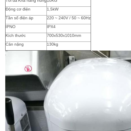
Tối đa
Khả năng nung
10KG
Động cơ điện
1,5kW
Tần số điện áp
220 ~ 240V / 50 ~ 60Hz
IPNO
IPX4
Kích thước
700x530x1010mm
Cân nặng
130kg