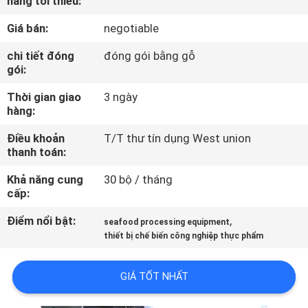
hàng tối thiểu:
TÔI
Giá bán:
negotiable
THAM
chi tiết đóng
đóng gói bằng gỗ
gói:
QUAN
Thời gian giao
3 ngày
NHÀ
hàng:
MÁY
Điều khoản
T/T thư tín dụng West union
thanh toán:
KIỂM
Khả năng cung
30 bộ / tháng
SOÁT
cấp:
CHẤT
Điểm nổi bật:
,
seafood processing equipment
LƯỢNG
thiết bị chế biến công nghiệp thực phẩm
GIÁ TỐT NHẤT
LIÊN