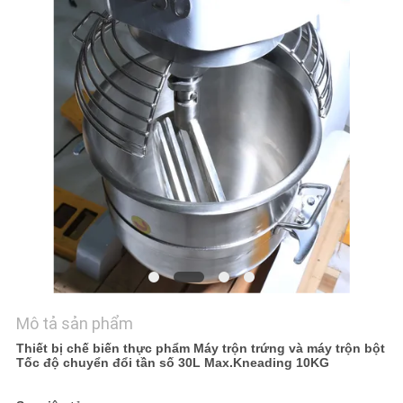
HỆ
CHÚNG
TÔI
TIN
TỨC
CÁC
TRƯỜNG
HỢP
VR
Mô tả sản phẩm
Thiết bị chế biến thực phẩm Máy trộn trứng và máy trộn bột
Tốc độ chuyển đổi tần số 30L Max.Kneading 10KG
SƠ