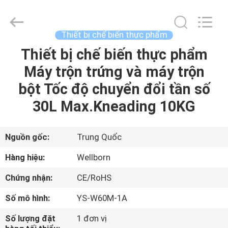
-
2026
Guangzhou
IMO
Catering
Thiết bị chế biến thực phẩm
equipments
limited.
Thiết bị chế biến thực phẩm
TRANG
All
Rights
Reserved.
Máy trộn trứng và máy trộn
CHỦ
bột Tốc độ chuyển đổi tần số
CÁC
30L Max.Kneading 10KG
SẢN
PHẨM
Nguồn gốc:
Trung Quốc
Hàng hiệu:
Wellborn
VIDEO
Chứng nhận:
CE/RoHS
Số mô hình:
YS-W60M-1A
VỀ
CHÚNG
Số lượng đặt
1 đơn vị