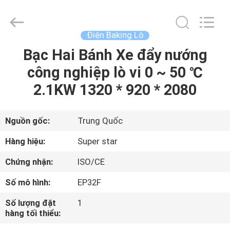
-
2026
Guangzhou
IMO
Catering
Điện Baking Lò
equipments
limited.
Bạc Hai Bánh Xe đẩy nướng
TRANG
All
Rights
Reserved.
công nghiệp lò vi 0 ~ 50 ℃
CHỦ
2.1KW 1320 * 920 * 2080
CÁC
SẢN
Nguồn gốc:
Trung Quốc
PHẨM
Hàng hiệu:
Super star
Chứng nhận:
ISO/CE
VIDEO
Số mô hình:
EP32F
VỀ
Số lượng đặt
1
hàng tối thiểu:
CHÚNG