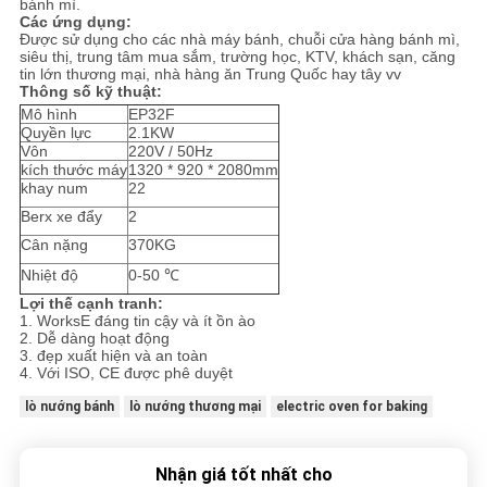
bánh mì.
Các ứng dụng:
Được sử dụng cho các nhà máy bánh, chuỗi cửa hàng bánh mì,
siêu thị, trung tâm mua sắm, trường học, KTV, khách sạn, căng
tin lớn thương mại, nhà hàng ăn Trung Quốc hay tây vv
Thông số kỹ thuật:
Mô hình
EP32F
Quyền lực
2.1KW
Vôn
220V / 50Hz
kích thước máy
1320 * 920 * 2080mm
khay num
22
Berx xe đẩy
2
Cân nặng
370KG
Nhiệt độ
0-50 ℃
Lợi thế cạnh tranh:
1. WorksE đáng tin cậy và ít ồn ào
2. Dễ dàng hoạt động
3. đẹp xuất hiện và an toàn
4. Với ISO, CE được phê duyệt
lò nướng bánh
lò nướng thương mại
electric oven for baking
Nhận giá tốt nhất cho