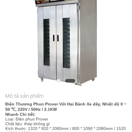
HỆ
CHÚNG
TÔI
TIN
TỨC
CÁC
TRƯỜNG
HỢP
Mô tả sản phẩm
Điện Thương Phun Prover Với Hai Bánh Xe đẩy, Nhiệt độ 0 ~
VR
50 ℃, 220V / 50Hz / 2.1KW
Nhanh Chi tiết:
Loại: Điện phun Prover
SƠ
Chất liệu: thép không gỉ
Kích thước: 1320 * 920 * 2080mm / 800 * 1090 * 2080mm / 1520