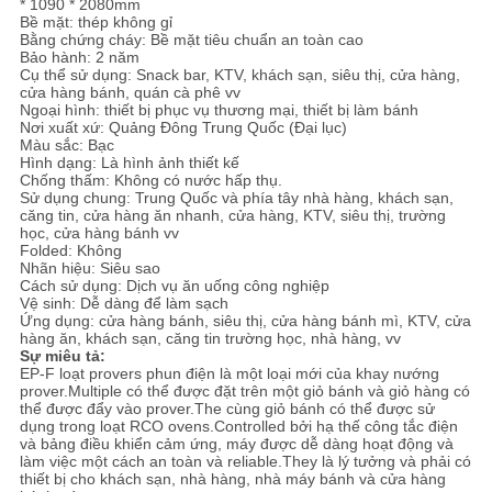
ĐỒ
* 1090 * 2080mm
Bề mặt: thép không gỉ
Bằng chứng cháy: Bề mặt tiêu chuẩn an toàn cao
TRANG
Bảo hành: 2 năm
Cụ thể sử dụng: Snack bar, KTV, khách sạn, siêu thị, cửa hàng,
WEB
cửa hàng bánh, quán cà phê vv
Ngoại hình: thiết bị phục vụ thương mại, thiết bị làm bánh
Nơi xuất xứ: Quảng Đông Trung Quốc (Đại lục)
Màu sắc: Bạc
PRIVACY
Hình dạng: Là hình ảnh thiết kế
Chống thấm: Không có nước hấp thụ.
POLICY
Sử dụng chung: Trung Quốc và phía tây nhà hàng, khách sạn,
căng tin, cửa hàng ăn nhanh, cửa hàng, KTV, siêu thị, trường
học, cửa hàng bánh vv
Folded: Không
Nhãn hiệu: Siêu sao
Cách sử dụng: Dịch vụ ăn uống công nghiệp
Vệ sinh: Dễ dàng để làm sạch
Ứng dụng: cửa hàng bánh, siêu thị, cửa hàng bánh mì, KTV, cửa
hàng ăn, khách sạn, căng tin trường học, nhà hàng, vv
Sự miêu tả:
EP-F loạt provers phun điện là một loại mới của khay nướng
prover.Multiple có thể được đặt trên một giỏ bánh và giỏ hàng có
thể được đẩy vào prover.The cùng giỏ bánh có thể được sử
dụng trong loạt RCO ovens.Controlled bởi hạ thế công tắc điện
và bảng điều khiển cảm ứng, máy được dễ dàng hoạt động và
làm việc một cách an toàn và reliable.They là lý tưởng và phải có
thiết bị cho khách sạn, nhà hàng, nhà máy bánh và cửa hàng