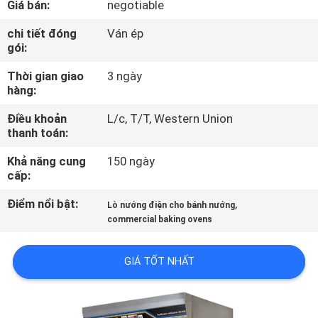
Giá bán:
negotiable
TÔI
chi tiết đóng
Ván ép
gói:
THAM
Thời gian giao
3 ngày
QUAN
hàng:
NHÀ
Điều khoản
L/c, T/T, Western Union
MÁY
thanh toán:
Khả năng cung
150 ngày
KIỂM
cấp:
SOÁT
Điểm nổi bật:
,
Lò nướng điện cho bánh nướng
CHẤT
commercial baking ovens
LƯỢNG
GIÁ TỐT NHẤT
LIÊN