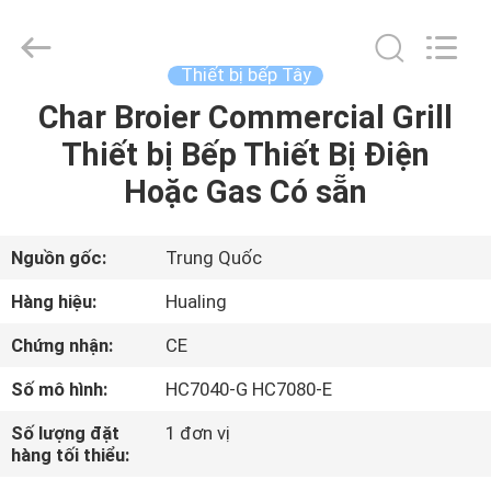
-
2026
Guangzhou
IMO
Catering
Thiết bị bếp Tây
equipments
limited.
Char Broier Commercial Grill
TRANG
All
Rights
Reserved.
Thiết bị Bếp Thiết Bị Điện
CHỦ
Hoặc Gas Có sẵn
CÁC
SẢN
Nguồn gốc:
Trung Quốc
PHẨM
Hàng hiệu:
Hualing
Chứng nhận:
CE
VIDEO
Số mô hình:
HC7040-G HC7080-E
VỀ
Số lượng đặt
1 đơn vị
hàng tối thiểu:
CHÚNG