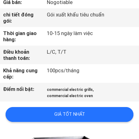
Giá bán:
Nogotiable
TÔI
chi tiết đóng
Gói xuất khẩu tiêu chuẩn
gói:
THAM
Thời gian giao
10-15 ngày làm việc
QUAN
hàng:
NHÀ
Điều khoản
L/C, T/T
MÁY
thanh toán:
Khả năng cung
100pcs/tháng
KIỂM
cấp:
SOÁT
Điểm nổi bật:
,
commercial electric grills
CHẤT
commercial electric oven
LƯỢNG
GIÁ TỐT NHẤT
LIÊN