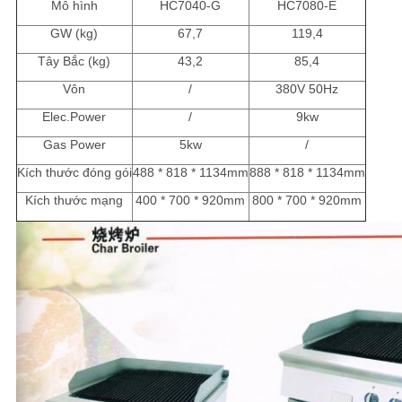
Mô hình
HC7040-G
HC7080-E
GW (kg)
67,7
119,4
Tây Bắc (kg)
43,2
85,4
Vôn
/
380V 50Hz
Elec.Power
/
9kw
Gas Power
5kw
/
Kích thước đóng gói
488 * 818 * 1134mm
888 * 818 * 1134mm
Kích thước mạng
400 * 700 * 920mm
800 * 700 * 920mm