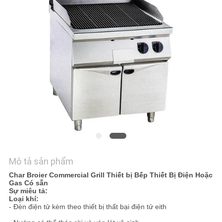
HỆ
CHÚNG
TÔI
TIN
TỨC
CÁC
TRƯỜNG
HỢP
Mô tả sản phẩm
Char Broier Commercial Grill Thiết bị Bếp Thiết Bị Điện Hoặc
VR
Gas Có sẵn
Sự miêu tả:
Loại khí:
- Đèn điện tử kèm theo thiết bị thất bại điện tử eith
SƠ